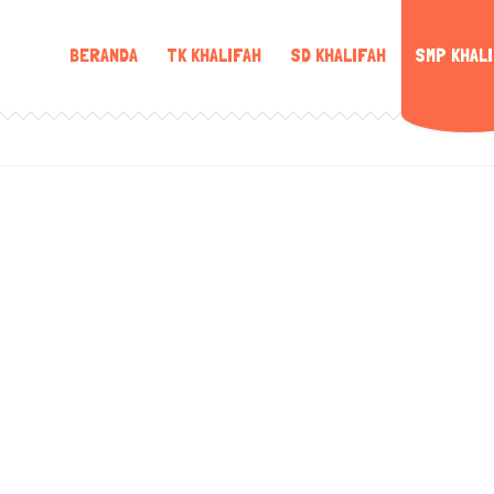
BERANDA
TK KHALIFAH
SD KHALIFAH
SMP KHAL
PENY SRI
DIANA
AMINI, S.S.
SYARIFAH,
M.PD.
S.PD
Guru SMP
Guru SMP