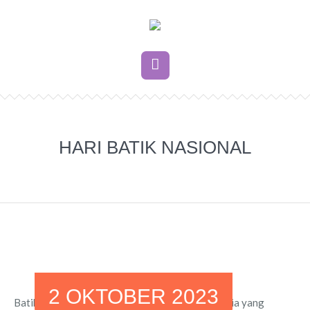
HARI BATIK NASIONAL
2 OKTOBER 2023
Batik adalah salah satu warisan budaya Indonesia yang